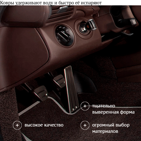
Ковры удерживают воду и быстро её испаряют