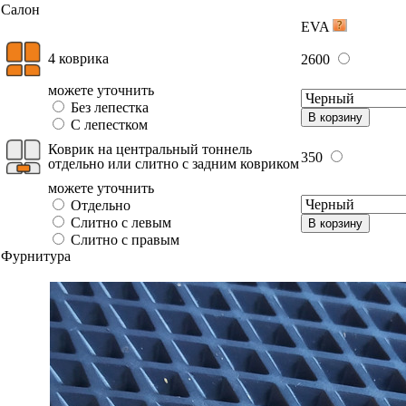
Салон
EVA
4 коврика
2600
можете уточнить
Без лепестка
В корзину
С лепестком
Коврик на центральный тоннель
350
отдельно или слитно с задним ковриком
можете уточнить
Отдельно
Слитно с левым
В корзину
Слитно с правым
Фурнитура