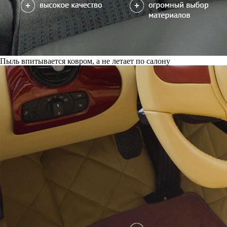
Пыль впитывается ковром, а не летает по салону