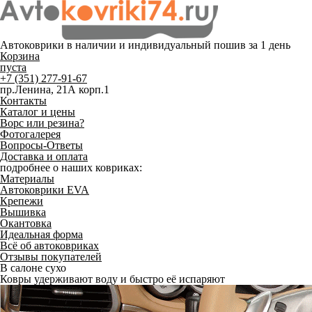
Автоковрики в наличии и
индивидуальный пошив
за 1 день
Корзина
пуста
+7 (351) 277-91-67
пр.Ленина, 21А корп.1
Контакты
Каталог и цены
Ворс или резина?
Фотогалерея
Вопросы-Ответы
Доставка и оплата
подробнее о наших ковриках:
Материалы
Автоковрики EVA
Крепежи
Вышивка
Окантовка
Идеальная форма
Всё об автоковриках
Отзывы покупателей
В салоне сухо
Ковры удерживают воду и быстро её испаряют