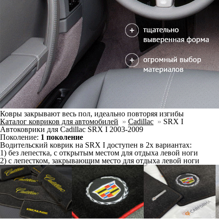
Ковры закрывают весь пол, идеально повторяя изгибы
Каталог ковриков для автомобилей
»
Cadillac
»
SRX I
Автоковрики для Cadillac SRX I 2003-2009
Поколение:
1 поколение
Водительский коврик на SRX I доступен в 2х вариантах:
1) без лепестка, с открытым местом для отдыха левой ноги
2) с лепестком, закрывающим место для отдыха левой ноги