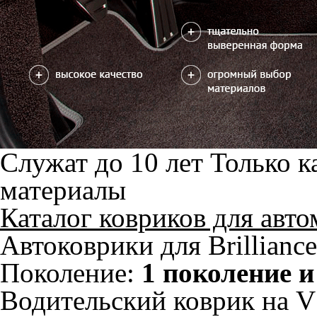
ноги
Салон
EVA
4 коврика
2600
можете уточнить
Без лепестка
С лепестком
В корзину
Коврик на центральный тоннель
отдельно или слитно с задним
350
ковриком
можете уточнить
Отдельно
Слитно с левым
В корзину
Слитно с правым
Фурнитура