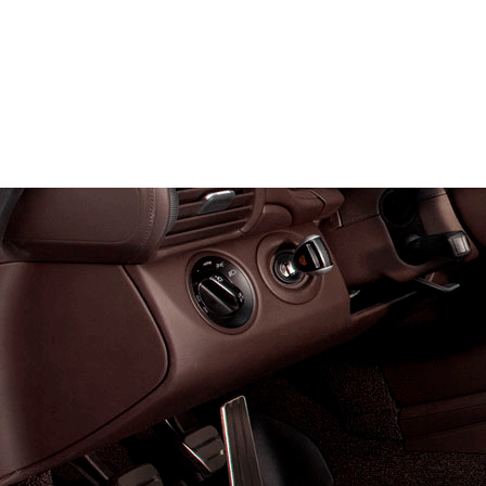
Служат до 10 лет
Только к
материалы
Каталог ковриков для авт
Автоковрики для Brillianc
Поколение:
1 поколение и
Водительский коврик на V5
1) без лепестка, с открыт
ноги
2) с лепестком, закрываю