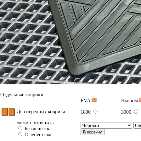
Коврик переднего пассажира
900
1500
В корзину
Два задних коврика
1300
2200
В корзину
Багажник
EVA
Эконом
Ковер
индивидуально 2050 руб/
индивидуал
багажника
кв.м.
кв.м.
В корзину
Вышивка
Примеры вышивки