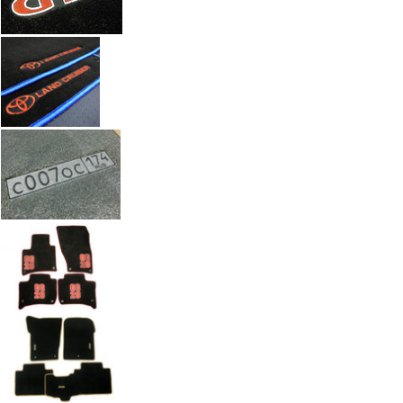
Автоковрики с вышивкой по индивидуальному заказу. Работы а
Введите размеры вышивки
Ч
Размер (см)
x
ш
Кол-во
М
Стоимость
2 100 руб.
Оформить заказ
+7(351) 277-91
Звоните:
купить коврик в машину.
Наши работы