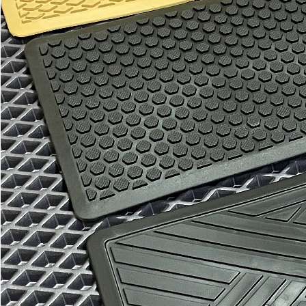
Отдельные коврики
EVA
Эконом
Два передних коврика
1800
3000
можете уточнить
Без лепестка
В корзину
С лепестком
Водительский коврик
900
1500
можете уточнить
Без лепестка
В корзину
С лепестком