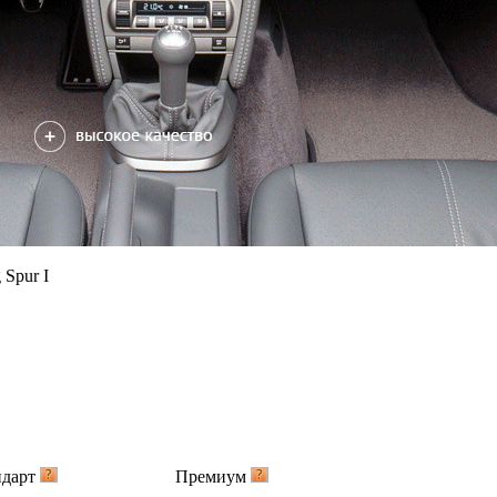
 Spur I
ндарт
Премиум