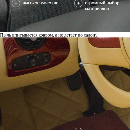
Пыль впитывается ковром, а не летает по салону