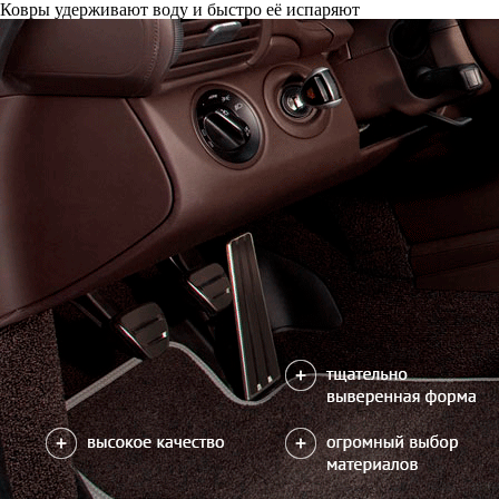
Ковры удерживают воду и быстро её испаряют