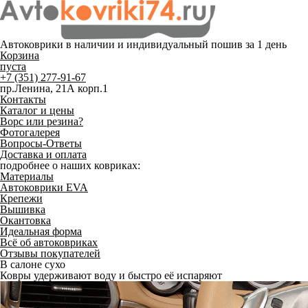
Автоковрики в наличии и
индивидуальный пошив
за 1 день
Корзина
пуста
+7 (351) 277-91-67
пр.Ленина, 21А корп.1
Контакты
Каталог и цены
Ворс или резина?
Фотогалерея
Вопросы-Ответы
Доставка и оплата
подробнее о наших ковриках:
Материалы
Автоковрики EVA
Крепежи
Вышивка
Окантовка
Идеальная форма
Всё об автоковриках
Отзывы покупателей
В салоне сухо
Ковры удерживают воду и быстро её испаряют