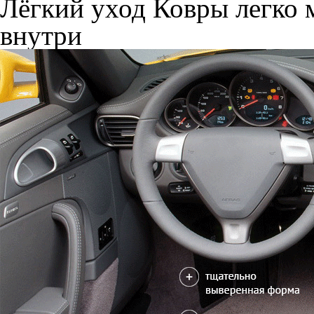
Лёгкий уход
Ковры легко м
внутри