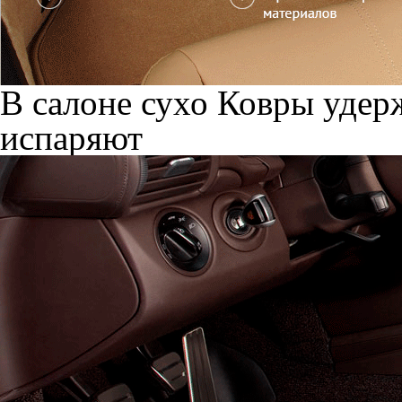
В салоне сухо
Ковры удерж
испаряют