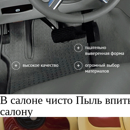
В салоне чисто
Пыль впиты
салону