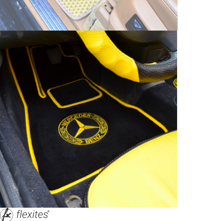
© ателье «Автоковрики 74»
корпус 1.
На нашем сайте в целях об
работоспособности собир
персональных данных, кот
браузером. Это, например, 
и т.д. Если Вы пользуетес
согласие на обработку эти
Положении по обработке 
+7 (351) 277 91 67