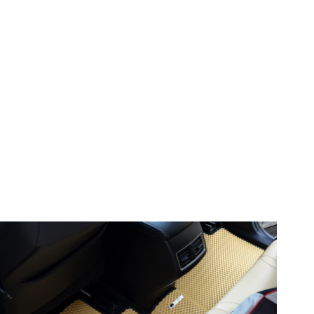
© ателье «Автоковрики 74»
корпус 1.
На нашем сайте в целях об
работоспособности собир