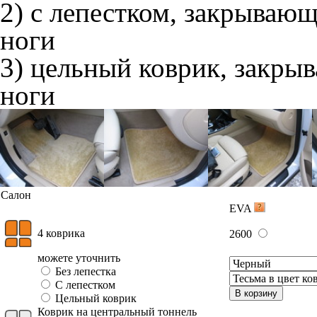
2) с лепестком, закрываю
ноги
3) цельный коврик, закры
ноги
Салон
EVA
4 коврика
2600
можете уточнить
Без лепестка
С лепестком
В корзину
Цельный коврик
Коврик на центральный тоннель