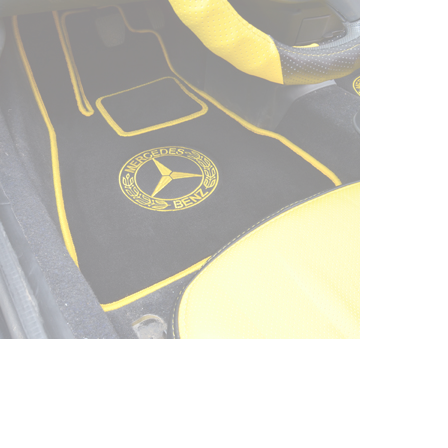
На нашем сайте в целях об
работоспособности собир
персональных данных, кот
браузером. Это, например, 
и т.д. Если Вы пользуетес
согласие на обработку эти
Положении по обработке 
+7 (351) 277 91 67