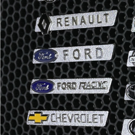
Отдельные коврики
EVA
Эконом
Два передних коврика
2100
3600
В корзину
Водительский коврик
1100
1800
В корзину