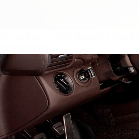
Служат до 10 лет
Только к
материалы
Каталог ковриков для авт
Автоковрики для BMW 8 (
Поколение:
1 поколение
Салон
EVA
Эконом
Ста