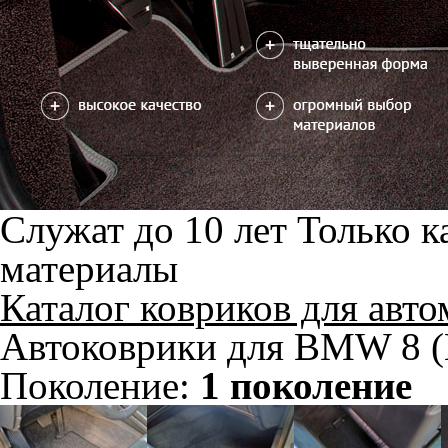
4 коврика
2700
4500
660
В корзину
Фурнитура