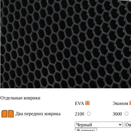
Коврик переднего пассажира
1100
1800
В корзину
Два задних коврика
1400
2300
В корзину
Багажник
EVA
Эконом
Ковер
индивидуально 2050 руб/
индивидуал
багажника
кв.м.
кв.м.
В корзину
Вышивка
Примеры вышивки