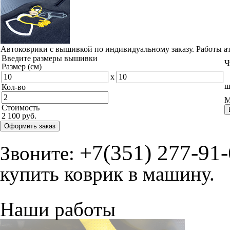
© ателье «Автоковрики 74»
корпус 1.