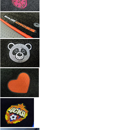
Ч
Размер (см)
x
ш
Кол-во
М
Стоимость
2 100 руб.
Оформить заказ
+7(351) 277-91
Звоните:
купить коврик в машину.
Наши работы