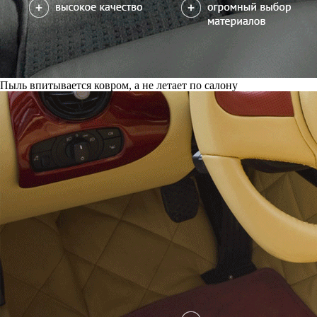
Пыль впитывается ковром, а не летает по салону