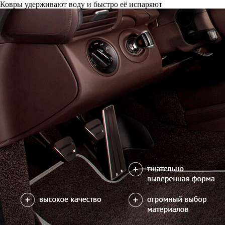
Ковры удерживают воду и быстро её испаряют