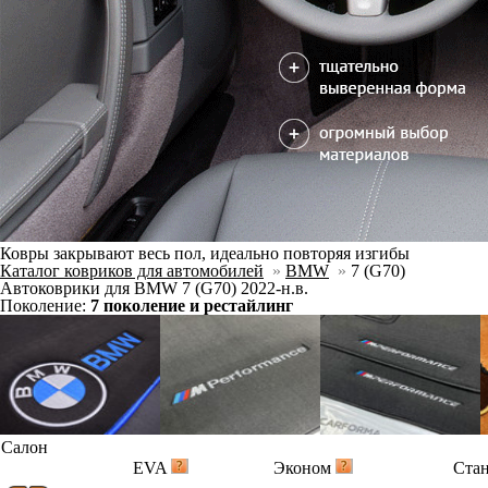
Ковры закрывают весь пол, идеально повторяя изгибы
Каталог ковриков для автомобилей
»
BMW
»
7 (G70)
Автоковрики для BMW 7 (G70) 2022-н.в.
Поколение:
7 поколение и рестайлинг
Салон
EVA
Эконом
Ста