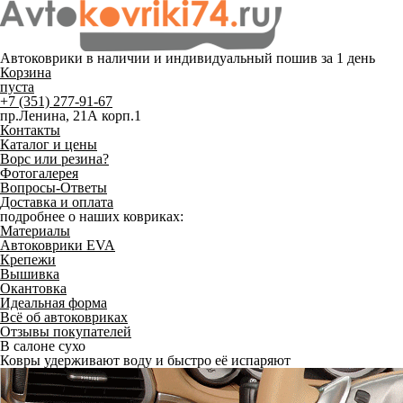
Автоковрики в наличии и
индивидуальный пошив
за 1 день
Корзина
пуста
+7 (351) 277-91-67
пр.Ленина, 21А корп.1
Контакты
Каталог и цены
Ворс или резина?
Фотогалерея
Вопросы-Ответы
Доставка и оплата
подробнее о наших ковриках:
Материалы
Автоковрики EVA
Крепежи
Вышивка
Окантовка
Идеальная форма
Всё об автоковриках
Отзывы покупателей
В салоне сухо
Ковры удерживают воду и быстро её испаряют