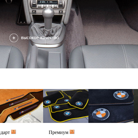
ндарт
Премиум