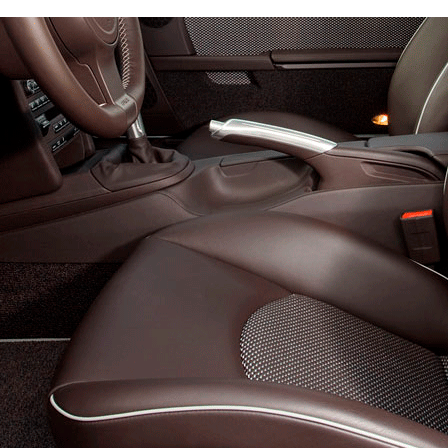
Эконом
Стандарт
Премиум
4300
6300
8200
600
800
900