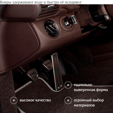
Только качественные российские материалы
Каталог ковриков для автомобилей
»
BMW
»
3 (E46)
Автоковрики для BMW 3 (E46) 1998-2007
Поколение:
4 поколение и рестайлинг
Водительский коврик на 3 (E46) доступен в 2х вариантах:
1) без лепестка, с открытым местом для отдыха левой ноги
2) цельный коврик, закрывающий место для отдыха левой ноги
Салон
EVA
4 коврика
2600
можете уточнить
Без лепестка
В корзину
Цельный коврик
Коврик на центральный тоннель
350
отдельно или слитно с задним ковриком
можете уточнить