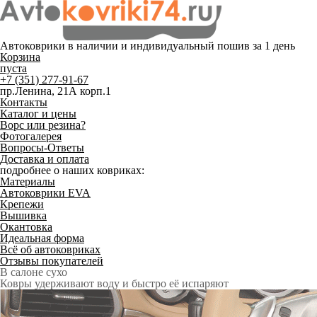
Автоковрики в наличии и
индивидуальный пошив
за 1 день
Корзина
пуста
+7 (351) 277-91-67
пр.Ленина, 21А корп.1
Контакты
Каталог и цены
Ворс или резина?
Фотогалерея
Вопросы-Ответы
Доставка и оплата
подробнее о наших ковриках:
Материалы
Автоковрики EVA
Крепежи
Вышивка
Окантовка
Идеальная форма
Всё об автоковриках
Отзывы покупателей
Служат до 10 лет
Только качественные российские материалы