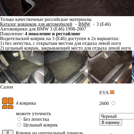
Отдельно
Слитно с левым
В корзину
Слитно с правым
Фурнитура