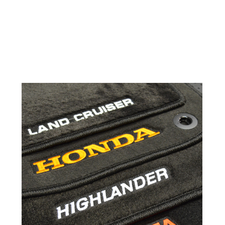
© ателье «Автоковрики 74»
корпус 1.
На нашем сайте в целях об
работоспособности собир
персональных данных, кот
браузером. Это, например, 
и т.д. Если Вы пользуетес
согласие на обработку эти