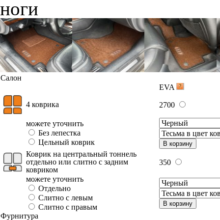
ноги
Салон
EVA
4 коврика
2700
можете уточнить
Без лепестка
Цельный коврик
В корзину
Коврик на центральный тоннель
отдельно или слитно с задним
350
ковриком
можете уточнить
Отдельно
Слитно с левым
В корзину
Слитно с правым
Фурнитура