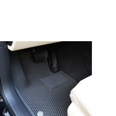
© ателье «Автоковрики 74»
корпус 1.
На нашем сайте в целях об
работоспособности собир
персональных данных, кот
браузером. Это, например, 
и т.д. Если Вы пользуетес
согласие на обработку эти