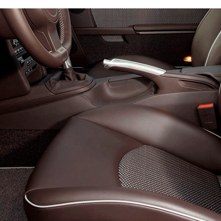
Эконом
Стандарт
Премиум
4500
6600
8800
600
800
900