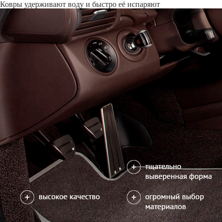
Только качественные российские материалы
Каталог ковриков для автомобилей
»
Audi
»
Q8
Автоковрики для Audi Q8 2018-н.в.
Поколение:
1 поколение и рестайлинг
Водительский коврик на Q8 доступен в 3х вариантах:
1) без лепестка, с открытым местом для отдыха левой ноги
2) с лепестком, закрывающим место для отдыха левой ноги
3) цельный коврик, закрывающий место для отдыха левой ноги
Салон
EVA
4 коврика
2700
можете уточнить
Без лепестка
С лепестком
В корзину
Цельный коврик
Коврик на центральный тоннель
350
отдельно или слитно с задним ковриком