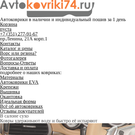
Автоковрики в наличии и
индивидуальный пошив
за 1 день
Корзина
пуста
+7 (351) 277-91-67
пр.Ленина, 21А корп.1
Контакты
Каталог и цены
Ворс или резина?
Фотогалерея
Вопросы-Ответы
Доставка и оплата
подробнее о наших ковриках:
Материалы
Автоковрики EVA
Крепежи
Вышивка
Окантовка
Идеальная форма
Всё об автоковриках
Отзывы покупателей
Служат до 10 лет
Только качественные российские материалы