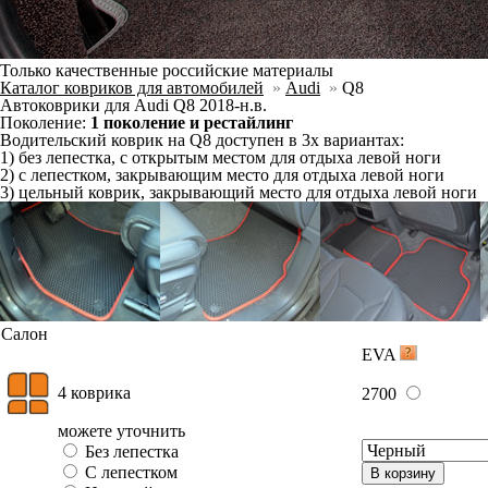
можете уточнить
Отдельно
Слитно с левым
В корзину
Слитно с правым
Фурнитура