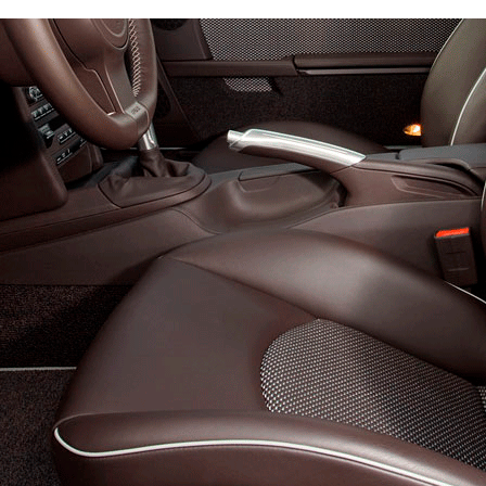
Эконом
Стандарт
Премиум
4500
6600
8800
600
800
900