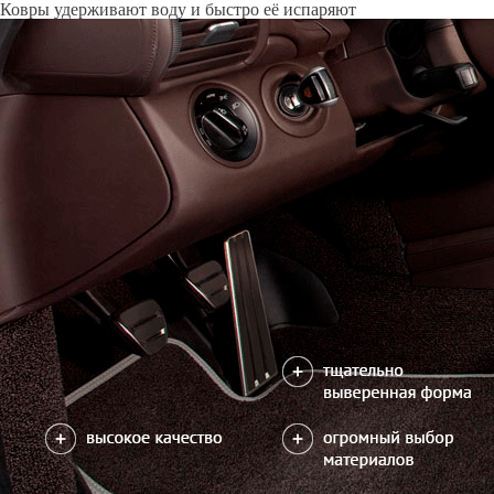
Только качественные российские материалы
Каталог ковриков для автомобилей
»
Audi
»
Q7 II
Автоковрики для Audi Q7 II 2015-н.в.
Поколение:
2 поколение и рестайлинги
Кузов:
4M
Водительский коврик на Q7 II доступен в 3х вариантах:
1) без лепестка, с открытым местом для отдыха левой ноги
2) с лепестком, закрывающим место для отдыха левой ноги
3) цельный коврик, закрывающий место для отдыха левой ноги
Салон
EVA
4 коврика
2700
можете уточнить
Без лепестка
С лепестком
В корзину
Цельный коврик
Коврик на центральный тоннель
350
отдельно или слитно с задним ковриком