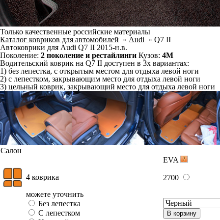
можете уточнить
Отдельно
Слитно с левым
В корзину
Слитно с правым
Ковер 3го ряда сидений
1250
В корзину
Фурнитура