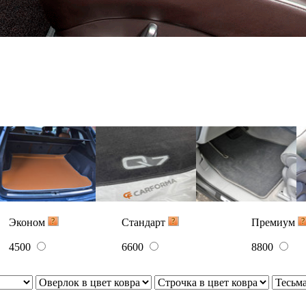
1850
2600
3300