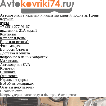
Автоковрики в наличии и
индивидуальный пошив
за 1 день
Корзина
пуста
+7 (351) 277-91-67
пр.Ленина, 21А корп.1
Контакты
Каталог и цены
Ворс или резина?
Фотогалерея
Вопросы-Ответы
Доставка и оплата
подробнее о наших ковриках:
Материалы
Автоковрики EVA
Крепежи
Вышивка
Окантовка
Идеальная форма
Всё об автоковриках
Отзывы покупателей
Служат до 10 лет
Только качественные российские материалы