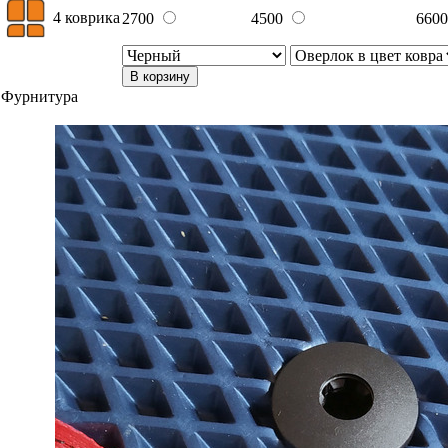
4 коврика
2700
4500
660
В корзину
Фурнитура