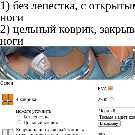
1) без лепестка, с открыт
ноги
2) цельный коврик, закры
ноги
Салон
EVA
4 коврика
2700
можете уточнить
Без лепестка
Цельный коврик
В корзину
Коврик на центральный тоннель
отдельно или слитно с задним
350