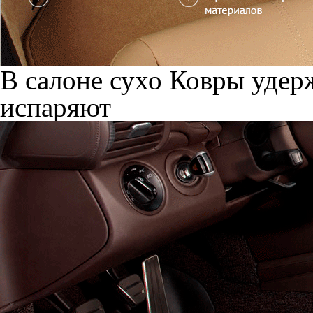
В салоне сухо
Ковры удерж
испаряют