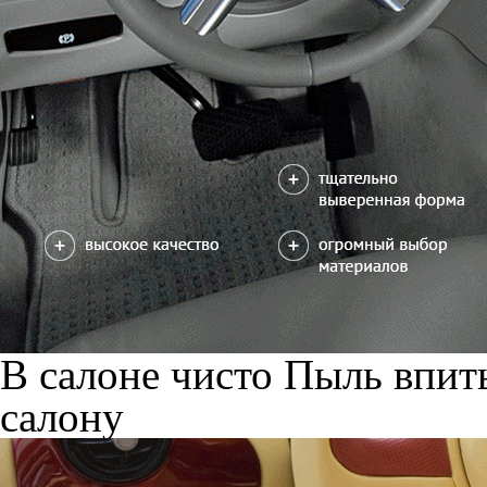
В салоне чисто
Пыль впиты
салону