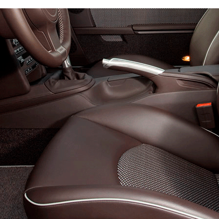
Эконом
Стандарт
Премиум
4300
6300
8200
600
800
900