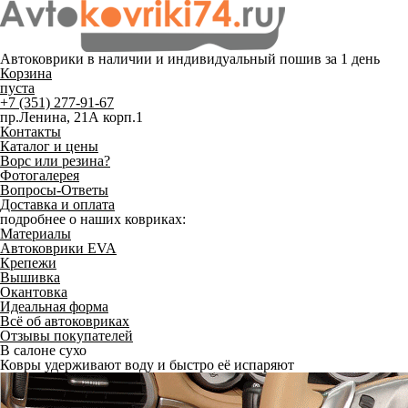
Автоковрики в наличии и
индивидуальный пошив
за 1 день
Корзина
пуста
+7 (351) 277-91-67
пр.Ленина, 21А корп.1
Контакты
Каталог и цены
Ворс или резина?
Фотогалерея
Вопросы-Ответы
Доставка и оплата
подробнее о наших ковриках:
Материалы
Автоковрики EVA
Крепежи
Вышивка
Окантовка
Идеальная форма
Всё об автоковриках
Отзывы покупателей
Служат до 10 лет
Только качественные российские материалы