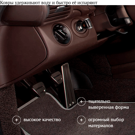
Только качественные российские материалы
Каталог ковриков для автомобилей
»
Audi
»
A1 (8X)
Автоковрики для Audi A1 (8X) 2010-2019
Поколение:
1 поколение и рестайлинг
Водительский коврик на A1 (8X) доступен в 3х вариантах:
1) без лепестка, с открытым местом для отдыха левой ноги
2) с лепестком, закрывающим место для отдыха левой ноги
3) цельный коврик, закрывающий место для отдыха левой ноги
Салон
EVA
4 коврика
2600
можете уточнить
Без лепестка
С лепестком
В корзину
Цельный коврик
Коврик на центральный тоннель
350
отдельно или слитно с задним ковриком