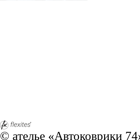
© ателье «Автоковрики 74»
корпус 1.
На нашем сайте в целях об