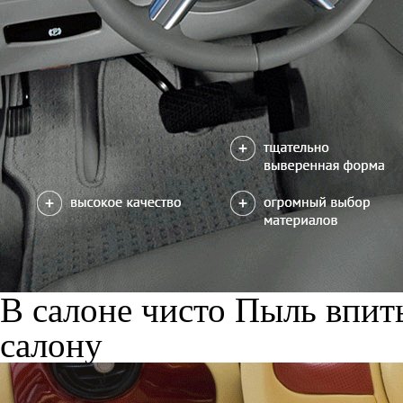
В салоне чисто
Пыль впиты
салону