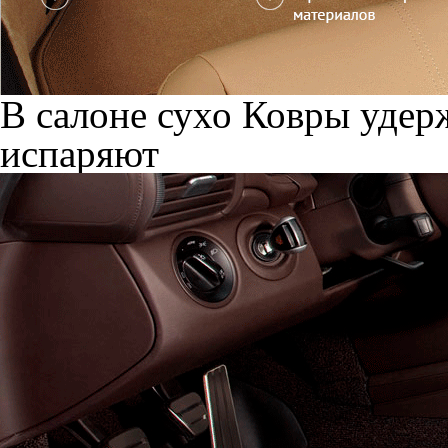
В салоне сухо
Ковры удерж
испаряют